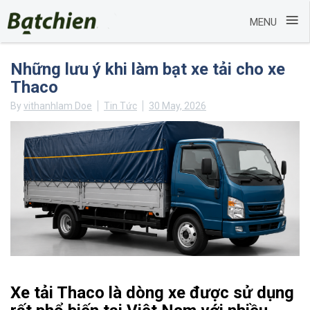
≡
MENU
Skip
Những lưu ý khi làm bạt xe tải cho xe
to
Thaco
content
By
vithanhlam Doe
Tin Tức
30 May, 2026
Xe tải Thaco là dòng xe được sử dụng