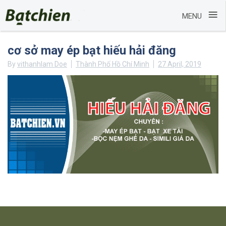
≡
MENU
Skip
cơ sở may ép bạt hiếu hải đăng
to
content
By
vithanhlam Doe
Thành Phố Hồ Chí Minh
27 April, 2019