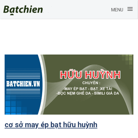
≡
MENU
Skip
Category:
Sóc Trăng
to
content
cơ sở may ép bạt hữu huỳnh