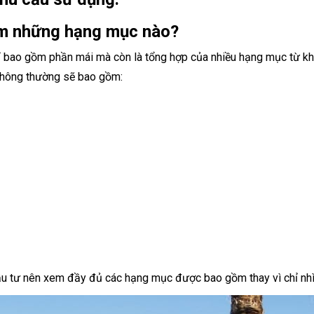
Á
O
gồm những hạng mục nào?
B
Ạ
ỉ bao gồm phần mái mà còn là tổng hợp của nhiều hạng mục từ khâ
T
 thông thường sẽ bao gồm:
H
Ồ
B
Ơ
I
B
Ạ
T
K
É
O
C
Ă
N
G
đầu tư nên xem đầy đủ các hạng mục được bao gồm thay vì chỉ nhì