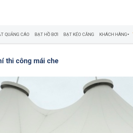
ẠT QUẢNG CÁO
BẠT HỒ BƠI
BẠT KÉO CĂNG
KHÁCH HÀNG
B
Ạ
T
í thi công mái che
X
E
T
Ả
I
B
Ạ
T
M
Á
I
H
I