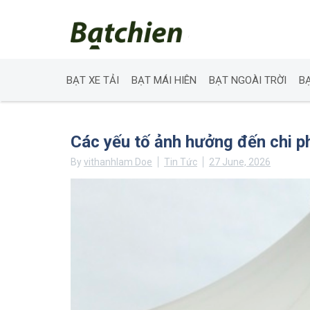
BẠT XE TẢI
BẠT MÁI HIÊN
BẠT NGOÀI TRỜI
B
Skip
to
Các yếu tố ảnh hưởng đến chi ph
content
By
vithanhlam Doe
Tin Tức
27 June, 2026