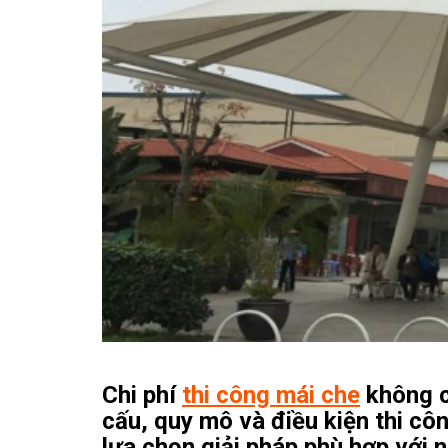
Chi phí
thi công mái che
không c
cấu, quy mô và điều kiện thi cô
lựa chọn giải pháp phù hợp với 