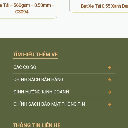
e Tải – 560gsm – 0.50mm –
Bạt Xe Tải 0.55 Xanh Đe
C3094
TÌM HIỂU THÊM VỀ
CÁC CƠ SỞ
CHÍNH SÁCH BÁN HÀNG
ĐỊNH HƯỚNG KINH DOANH
–
CHÍNH SÁCH BẢO MẬT THÔNG TIN
THÔNG TIN LIÊN HỆ