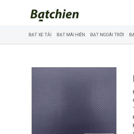
BẠT XE TẢI
BẠT MÁI HIÊN
BẠT NGOÀI TRỜI
B
Skip
to
content