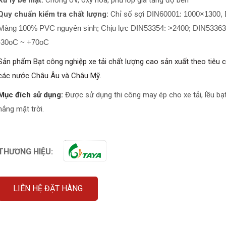
Xử lý bề mặt:
Chống UV, oxy hóa, phủ lớp gia tăng độ bền
Ê
Quy chuẩn kiểm tra chất lượng:
Chỉ số sợi
DIN60001: 1000×1300, 
N
Màng 100% PVC nguyên sinh; Chịu lực DIN53354: >2400; DIN53363 
B
Ạ
-30oC ~ +70oC
T
N
Sản phẩm Bạt công nghiệp xe tải chất lượng cao sản xuất theo tiêu 
G
các nước Châu Âu và Châu Mỹ.
O
À
Mục đích sử dụng:
Được sử dụng thi công may ép cho xe tải, lều bạ
I
T
nắng mặt trời.
R
Ờ
I
B
THƯƠNG HIỆU:
Ạ
T
Q
U
LIÊN HỆ ĐẶT HÀNG
Ả
N
G
C