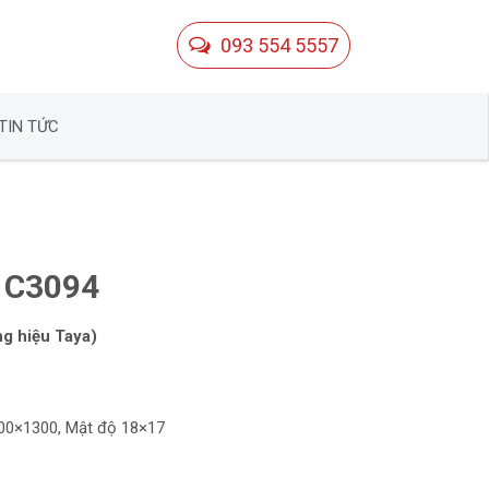
093 554 5557
TIN TỨC
– C3094
ng hiệu Taya)
000×1300, Mật độ 18×17