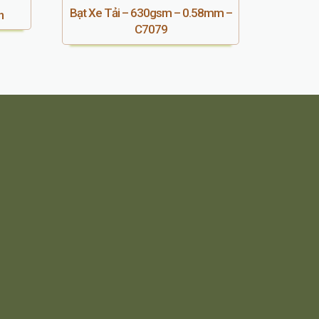
Bạt Xe Tải – 630gsm – 0.58mm –
n
C7079