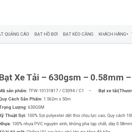
ẠT QUẢNG CÁO
BẠT HỒ BƠI
BẠT KÉO CĂNG
KHÁCH HÀNG
B
Ạ
T
X
E
T
Bạt Xe Tải – 630gsm – 0.58mm 
Ả
I
Mã sản phẩm:
TFW-10131817 / C3094 / C1 –
Bạt xe tải(Thươ
B
Quy Cách Sản Phẩm:
1.562m x 50m
Ạ
T
Trọng Lượng:
630GSM
M
Á
Kỹ Thuật Sợi:
100% Sợi polyester dệt thoi chịu lực cao; Quy cách 1
I
Nhựa:
100% nhựa PVC nguyên sinh, không pha tạp chất, dày 0.58mm
H
I