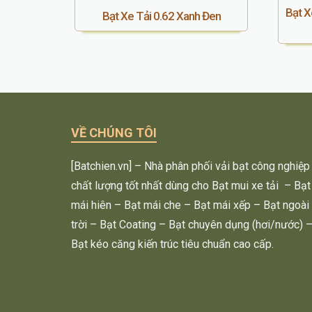
Bạt X
Bạt Xe Tải 0.62 Xanh Đen
VỀ CHÚNG TÔI
[Batchien.vn] – Nhà phân phối vải bạt công nghiệp
chất lượng tốt nhất dùng cho Bạt mui xe tải – Bạt
mái hiên – Bạt mái che – Bạt mái xếp – Bạt ngoài
trời – Bạt Coating – Bạt chuyên dụng (hơi/nước) 
Bạt kéo căng kiến trúc tiêu chuẩn cao cấp.