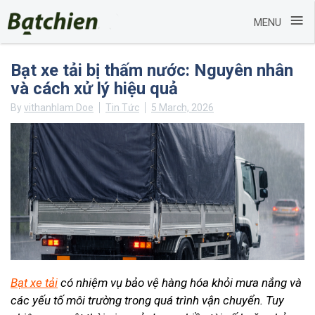
≡
MENU
Skip
Bạt xe tải bị thấm nước: Nguyên nhân
to
và cách xử lý hiệu quả
content
By
vithanhlam Doe
Tin Tức
5 March, 2026
Bạt xe tải
có nhiệm vụ bảo vệ hàng hóa khỏi mưa nắng và
các yếu tố môi trường trong quá trình vận chuyển. Tuy