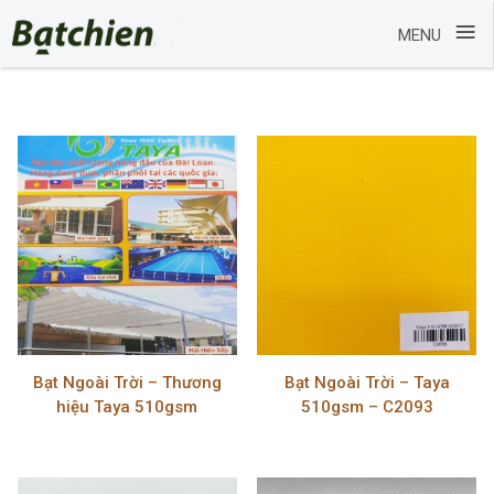
≡
MENU
Skip
to
content
Bạt Ngoài Trời – Thương
Bạt Ngoài Trời – Taya
hiệu Taya 510gsm
510gsm – C2093