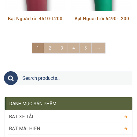
Bạt Ngoài trời 4510-L200
Bạt Ngoài trời 6490-L200
1
2
3
4
5
→
Search for:
DANH MỤC SẢN PHẨM
BẠT XE TẢI
BẠT MÁI HIÊN