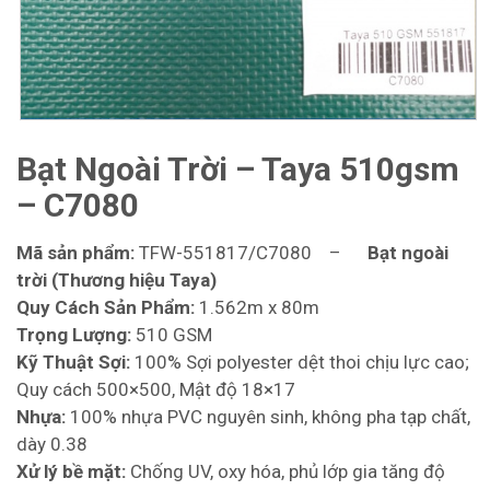
Bạt Ngoài Trời – Taya 510gsm
– C7080
Mã sản phẩm:
TFW-551817/C7080 –
Bạt ngoài
trời (Thương hiệu Taya)
Quy Cách Sản Phẩm:
1.562m x 80m
Trọng Lượng:
510 GSM
Kỹ Thuật Sợi:
100% Sợi polyester dệt thoi chịu lực cao;
Quy cách 500×500, Mật độ 18×17
Nhựa:
100% nhựa PVC nguyên sinh, không pha tạp chất,
dày 0.38
Xử lý bề mặt:
Chống UV, oxy hóa, phủ lớp gia tăng độ