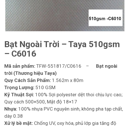
Bạt Ngoài Trời – Taya 510gsm
– C6016
Mã sản phẩm:
TFW-551817/C0616 –
Bạt ngoài
trời (Thương hiệu Taya)
Quy Cách Sản Phẩm:
1.562m x 80m
Trọng Lượng:
510 GSM
Kỹ Thuật Sợi:
100% Sợi polyester dệt thoi chịu lực cao;
Quy cách 500×500, Mật độ 18×17
Nhựa:
100% nhựa PVC nguyên sinh, không pha tạp chất,
dày 0.38
Xử lý bề mặt:
Chống UV, oxy hóa, phủ lớp gia tăng độ